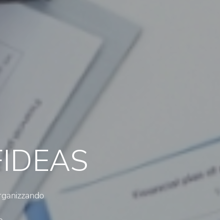
 FIDEAS
rganizzando
e.