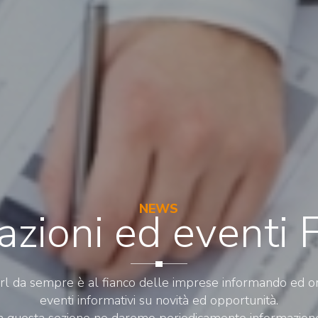
NEWS
azioni ed eventi
Srl da sempre è al fianco delle imprese informando ed o
eventi informativi su novità ed opportunità.
n questa sezione ne daremo periodicamente informazion