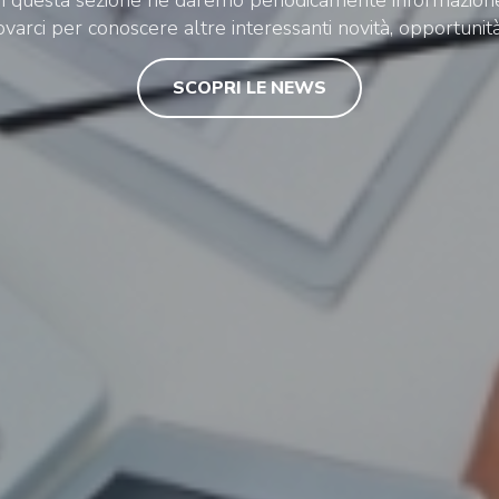
ovarci per conoscere altre interessanti novità, opportunità
SCOPRI LE NEWS