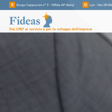
Borgo Cappuccini n° 3 - Offida AP (Italy)
Lun - Ven 09.00
Dal 1987 al servizio e per lo sviluppo dell'impresa