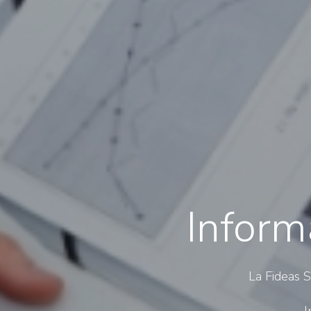
Inform
La Fideas 
I