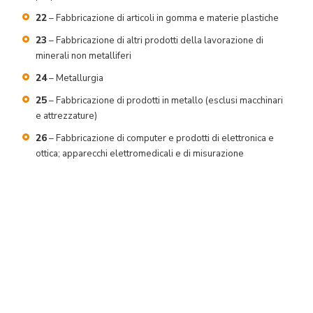
22
– Fabbricazione di articoli in gomma e materie plastiche
23
– Fabbricazione di altri prodotti della lavorazione di
minerali non metalliferi
24
– Metallurgia
25
– Fabbricazione di prodotti in metallo (esclusi macchinari
e attrezzature)
26
– Fabbricazione di computer e prodotti di elettronica e
ottica; apparecchi elettromedicali e di misurazione
27
– Fabbricazione di apparecchiature elettriche e per uso
domestico non elettriche
28
– Fabbricazione di macchinari e apparecchiature n.c.a.
29
– Fabbricazione di autoveicoli, rimorchi e semirimorchi
30
– Fabbricazione di altri mezzi di trasporto
31
– Fabbricazione di mobili
32
– Altre industrie manifatturiere