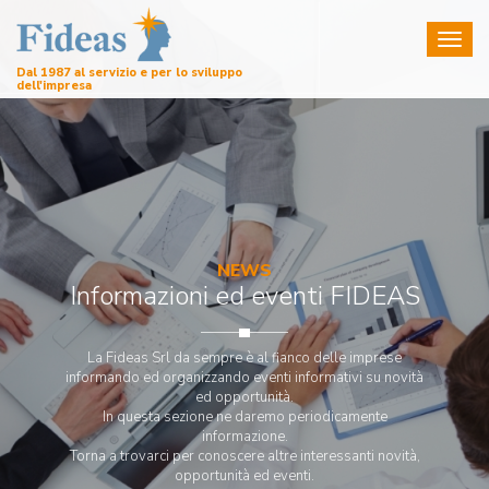
Toggl
naviga
Dal 1987 al servizio e per lo sviluppo
dell'impresa
NEWS
Informazioni ed eventi FIDEAS
La Fideas Srl da sempre è al fianco delle imprese
informando ed organizzando eventi informativi su novità
ed opportunità.
In questa sezione ne daremo periodicamente
informazione.
Torna a trovarci per conoscere altre interessanti novità,
opportunità ed eventi.