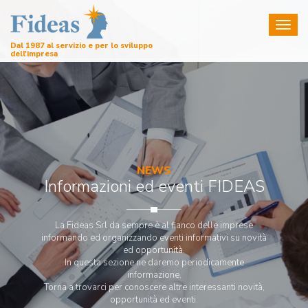
Toggl
naviga
Dal 1987 al servizio e per lo sviluppo
dell'impresa
NEWS
Informazioni ed eventi FIDEAS
La Fideas Srl da sempre è al fianco delle imprese
informando ed organizzando eventi informativi su novità
ed opportunità.
In questa sezione ne daremo periodicamente
informazione.
Torna a trovarci per conoscere altre interessanti novità,
opportunità ed eventi.