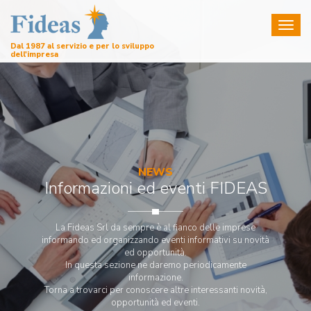
Toggl
naviga
Dal 1987 al servizio e per lo sviluppo
dell'impresa
NEWS
Informazioni ed eventi FIDEAS
La Fideas Srl da sempre è al fianco delle imprese
informando ed organizzando eventi informativi su novità
ed opportunità.
In questa sezione ne daremo periodicamente
informazione.
Torna a trovarci per conoscere altre interessanti novità,
opportunità ed eventi.