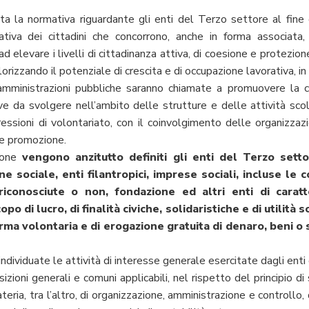
tta la normativa riguardante gli enti del Terzo settore al fine 
ativa dei cittadini che concorrono, anche in forma associata,
 elevare i livelli di cittadinanza attiva, di coesione e protezione
rizzando il potenziale di crescita e di occupazione lavorativa, in a
amministrazioni pubbliche saranno chiamate a promuovere la cult
ve da svolgere nell’ambito delle strutture e delle attività scola
ssioni di volontariato, con il coinvolgimento delle organizzazi
e e promozione.
zione
vengono anzitutto definiti gli enti del Terzo settor
e sociale, enti filantropici, imprese sociali, incluse le c
 riconosciute o non, fondazione ed altri enti di caratt
 di lucro, di finalità civiche, solidaristiche e di utilità 
ma volontaria e di erogazione gratuita di denaro, beni o s
dividuate le attività di interesse generale esercitate dagli enti d
sizioni generali e comuni applicabili, nel rispetto del principio d
eria, tra l’altro, di organizzazione, amministrazione e controllo,