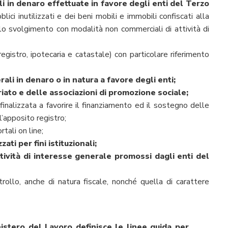
ali in denaro effettuate in favore degli enti del Terzo
i inutilizzati e dei beni mobili e immobili confiscati alla
 lo svolgimento con modalità non commerciali di attività di
registro, ipotecaria e catastale) con particolare riferimento
rali in denaro o in natura a favore degli enti;
riato e delle associazioni di promozione sociale;
, finalizzata a favorire il finanziamento ed il sostegno delle
l’apposito registro;
tali on line;
ati per fini istituzionali;
attività di interesse generale promossi dagli enti del
ntrollo, anche di natura fiscale, nonché quella di carattere
nistero del Lavoro definisce le linee guida per