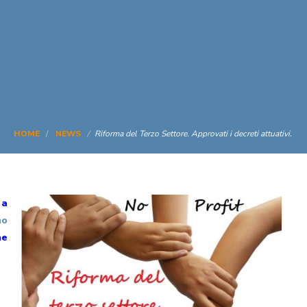
HOME
NEWS
Riforma del Terzo Settore. Approvati i decreti attuativi.
 a
no
ne