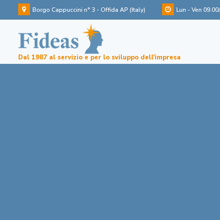
Borgo Cappuccini n° 3 - Offida AP (Italy)
Lun - Ven 09.00
Dal 1987 al servizio e per lo sviluppo dell'impresa