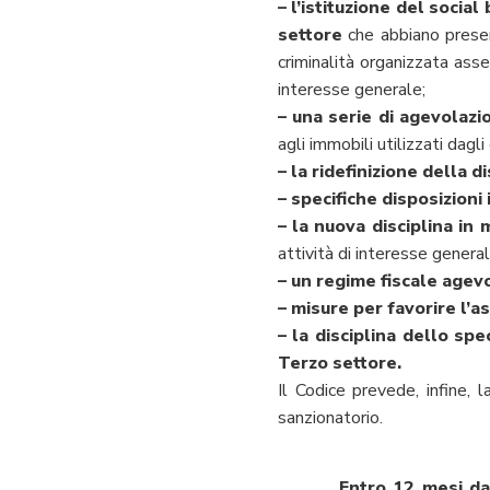
– l’istituzione del socia
settore
che abbiano present
criminalità organizzata ass
interesse generale;
– una serie di agevolazio
agli immobili utilizzati dagli 
– la ridefinizione della d
– specifiche disposizioni
– la nuova disciplina in 
attività di interesse genera
– un regime fiscale agevo
– misure per favorire l’as
– la disciplina dello spe
Terzo settore.
Il Codice prevede, infine, l
sanzionatorio.
Entro 12 mesi dal