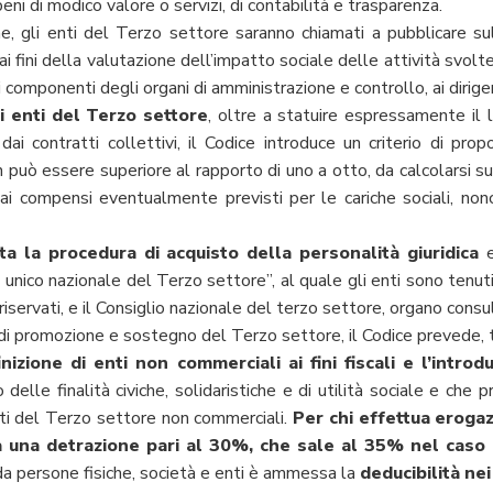
ni di modico valore o servizi, di contabilità e trasparenza.
e, gli enti del Terzo settore saranno chiamati a pubblicare sul
ai fini della valutazione dell’impatto sociale delle attività svol
ai componenti degli organi di amministrazione e controllo, ai dirigen
i enti del Terzo settore
, oltre a statuire espressamente il
dai contratti collettivi, il Codice introduce un criterio di prop
on può essere superiore al rapporto di uno a otto, da calcolarsi su
ne ai compensi eventualmente previsti per le cariche sociali, non
ta la procedura di acquisto della personalità giuridica
e
ro unico nazionale del Terzo settore”, al quale gli enti sono tenuti 
 riservati, e il Consiglio nazionale del terzo settore, organo consu
di promozione e sostegno del Terzo settore, il Codice prevede, tr
inizione di enti non commerciali ai fini fiscali e l’intro
 delle finalità civiche, solidaristiche e di utilità sociale e che
nti del Terzo settore non commerciali.
Per chi effettua erogazi
 una detrazione pari al 30%, che sale al 35% nel caso i
da persone fisiche, società e enti è ammessa la
deducibilità nei