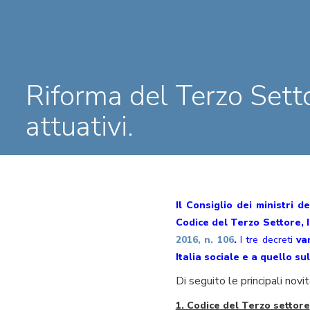
Riforma del Terzo Setto
attuativi.
Il Consiglio dei ministri d
Codice del Terzo Settore, I
2016, n. 106
.
I tre decreti
va
Italia sociale e a quello sul
Di seguito le principali novit
1. Codice del Terzo settore