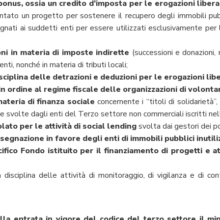
l bonus, ossia un credito d’imposta per le erogazioni liber
ato un progetto per sostenere il recupero degli immobili pubblic
egnati ai suddetti enti per essere utilizzati esclusivamente per
ni in materia di imposte indirette
(successioni e donazioni, 
enti, nonché in materia di tributi locali;
isciplina delle detrazioni e deduzioni per le erogazioni libe
 in ordine al regime fiscale delle organizzazioni di volonta
materia di finanza sociale
concernente i “titoli di solidarietà”
le svolte dagli enti del Terzo settore non commerciali iscritti nel
lato per le attività di social lending
svolta dai gestori dei por
segnazione in favore degli enti di immobili pubblici inutilizz
cifico Fondo istituito per il finanziamento di progetti e 
a disciplina delle attività di monitoraggio, di vigilanza e di co
la entrata in vigore del codice del terzo settore il mi