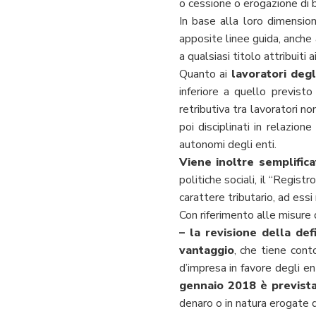
o cessione o erogazione di be
In base alla loro dimension
apposite linee guida, anche 
a qualsiasi titolo attribuiti 
Quanto ai
lavoratori degl
inferiore a quello previsto 
retributiva tra lavoratori n
poi disciplinati in relazio
autonomi degli enti.
Viene inoltre semplifica
politiche sociali, il “Regist
carattere tributario, ad essi
Con riferimento alle misure 
– la revisione della def
vantaggio
, che tiene conto
d’impresa in favore degli e
gennaio 2018 è prevista
denaro o in natura erogate 