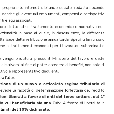
 proprio sito internet il bilancio sociale, redatto secondo
te, nonché gli eventuali emolumenti, compensi o corrispettivi
ti e agli associati.
 loro diritto ad un trattamento economico e normativo non
orzionalità in base al quale, in ciascun ente, la differenza
lla base della retribuzione annua lorda. Specifici limiti sono
ché ai trattamenti economici per i lavoratori subordinati o
 vengono istituiti, presso il Ministero del lavoro e delle
a iscriversi al fine di poter accedere ai benefici, non solo di
ltivo e rappresentativo degli enti.
a l’altro:
duzione di un nuovo e articolato regime tributario di
 prevede la facoltà di determinazione forfettaria del reddito
oni liberali a favore di enti del terzo settore, dal 1°
n cui beneficiaria sia una Odv
. A fronte di liberalità in
 limiti del 10% dichiarato
;