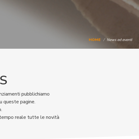
HOME
News ed eventi
AS
nanziamenti pubblichiamo
su queste pagine.
o.
n tempo reale tutte le novità