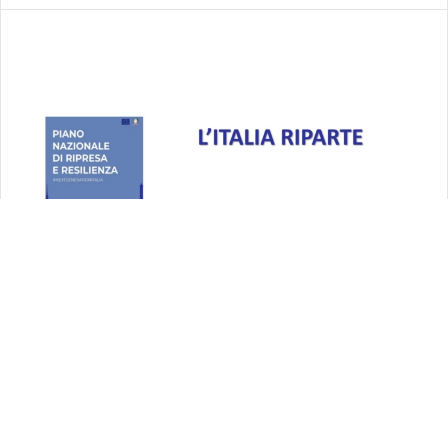
Il PNRR Next Generation EU
(Recovery Plan) Italia per le imprese