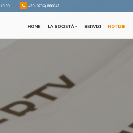
/19.00
+39 (0736) 880843
HOME
LA SOCIETÀ
SERVIZI
NOTIZIE