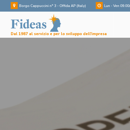
Borgo Cappuccini n° 3 - Offida AP (Italy)
Lun - Ven 09.00
Dal 1987 al servizio e per lo sviluppo dell'impresa