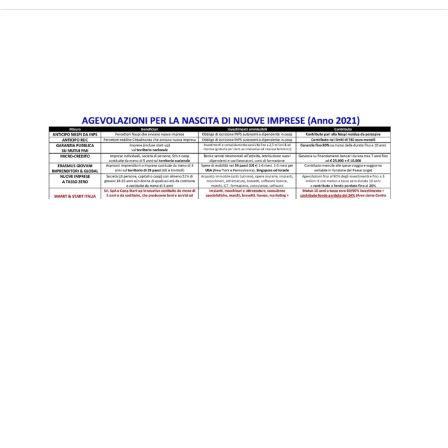
Opportunità 2021 per start-up di
imprese e studi professionali.