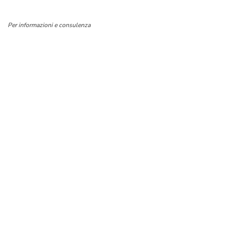
Per informazioni e consulenza
SMARTEAM SOCIETA’ COOPERATIVA
Via Calatafimi 44
63074 SAN BENEDETTO DEL TRONTO (AP)
E-mail:
– Tel. 351/8920860
info@smarteam.net
Facebook: Smarteam – www.smarteam.net