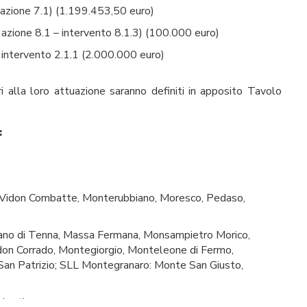
ione 7.1) (1.199.453,50 euro)
ione 8.1 – intervento 8.1.3) (100.000 euro)
ntervento 2.1.1 (2.000.000 euro)
ari alla loro attuazione saranno definiti in apposito Tavolo
:
 Vidon Combatte, Monterubbiano, Moresco, Pedaso,
liano di Tenna, Massa Fermana, Monsampietro Morico,
on Corrado, Montegiorgio, Monteleone di Fermo,
San Patrizio; SLL Montegranaro: Monte San Giusto,
olentino