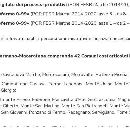
gitale dei processi produttivi
(POR FESR Marche 2014/20, az
 «fermo 0-99»
(POR FESR Marche 2014-2020, asse 3 – os 8 – az
 «fermo 0-99»
(POR FESR Marche 2014-2020, asse 1 – os 2 – i
i infrastrutturali, i percorsi amministrativi e finanziari necess
 Fermano-Maceratese comprende 42 Comuni così articolati
Civitanova Marche, Montecosaro, Morrovalle, Potenza Picena;
e:
, Campofilone, Carassai, Fermo, Lapedona, Monte Urano, Monte
 Giorgio;
monte Piceno, Falerone, Francavilla d’Ete, Grottazzolina, Mag
Giberto, Monte San Martino, Monte San Pietrangeli, Monte Vid
San Giovanni, Ponzano di Fermo, Rapagnano, Servigliano, Torre 
Porto Sant’Elpidio, Sant’Elpidio a Mare; Comuni: Corridonia e T
o: