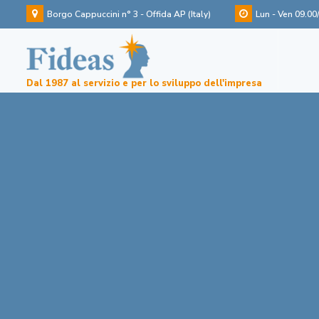
Borgo Cappuccini n° 3 - Offida AP (Italy)
Lun - Ven 09.00
Dal 1987 al servizio e per lo sviluppo dell'impresa