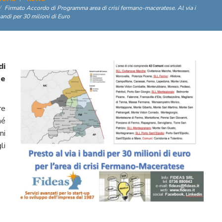
Firmato Accordo di Programma area di crisi fermano-maceratese. Al via i
andi per 30 milioni di Euro
di
ne
re
hé
ni
li