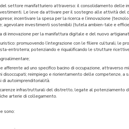
 del settore manifatturiero attraverso: il consolidamento delle im
vestimenti. Le leve da attivare per il sostegno alle attività del 
rese; incentivare la spesa per la ricerca e l’innovazione (tecnolog
ne; agevolare investimenti sostenibili (tutela ambien-tale e effici
 di innovazione per la manifattura digitale e del nuovo artigianat
uristico: promuovendo l’integrazione con le filiere culturali, le pro
sta-entroterra; potenziando e riqualificando le strutture ricettiv
agroalimentare;
le afferente ad uno specifico bacino di occupazione, attraverso mi
ani disoccupati; reimpiego e riorientamento delle competenze, a 
 di autoimprenditorialità.
i carenze infrastrutturali del distretto, legate al potenziamento d
iche arterie di collegamento.
ie sono: