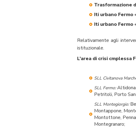
Trasformazione di
Iti urbano Fermo
Iti urbano Fermo
Relativamente agli intervent
istituzionale.
L’area di crisi cmplessa
SLL Civitanova March
Altidona
SLL Fermo:
Petritoli, Porto San
Bel
SLL Montegiorgio:
Montappone, Monte 
Montottone, Penna 
Montegranaro;
SLL Porto Sant’Elpidi