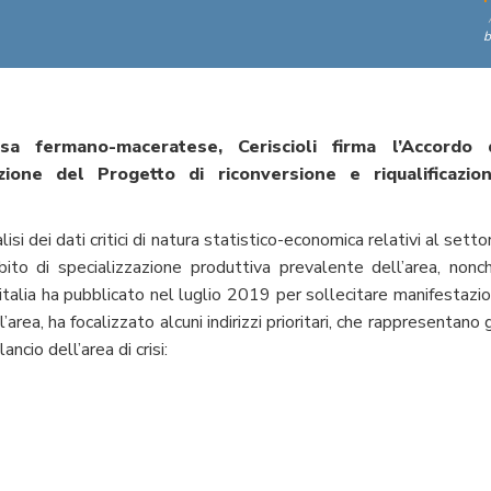
b
sa fermano-maceratese, Ceriscioli firma l’Accordo 
ione del Progetto di riconversione e riqualificazio
lisi dei dati critici di natura statistico-economica relativi al setto
bito di specializzazione produttiva prevalente dell’area, nonc
nvitalia ha pubblicato nel luglio 2019 per sollecitare manifestazio
’area, ha focalizzato alcuni indirizzi prioritari, che rappresentano g
lancio dell’area di crisi: