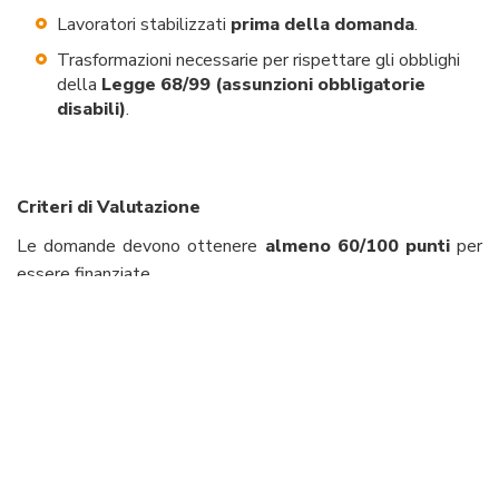
Lavoratori stabilizzati
prima della domanda
.
Trasformazioni necessarie per rispettare gli obblighi
della
Legge 68/99 (assunzioni obbligatorie
disabili)
.
Criteri di Valutazione
Le domande devono ottenere
almeno 60/100 punti
per
essere finanziate.
Punteggio assegnato in base a:
✔
Durata della precarietà
: priorità a lavoratori con
contratti precari di oltre 12 mesi.
✔
Tipologia di contratto
: più punteggio per tempo
indeterminato.
✔
Categoria lavoratore
: premialità per donne, over 50,
disabili.