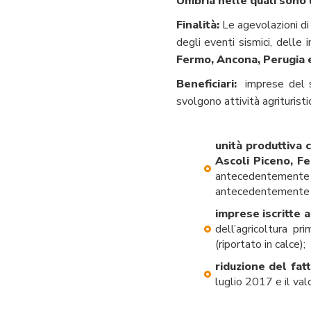
Umbria nelle quali sono u
Finalità:
Le agevolazioni di 
degli eventi sismici, delle 
Fermo, Ancona, Perugia 
Beneficiari:
imprese del se
svolgono attività agrituristi
unità produttiva 
Ascoli Piceno, F
antecedentemente a
antecedentemente a
imprese iscritte a
dell’agricoltura pr
(riportato in calce);
riduzione del fat
luglio 2017 e il v