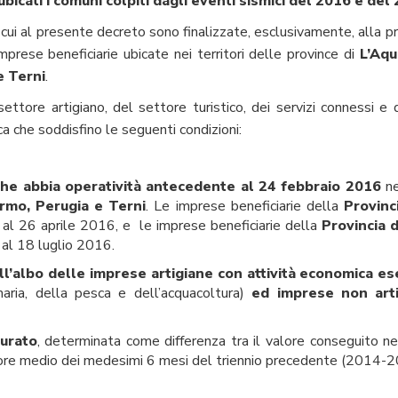
bicati i comuni colpiti dagli eventi sismici del 2016 e de
cui al presente decreto sono finalizzate, esclusivamente, alla pr
imprese beneficiarie ubicate nei territori delle province di
L’Aqu
e Terni
.
ttore artigiano, del settore turistico, dei servizi connessi e
ca che soddisfino le seguenti condizioni:
che abbia operatività antecedente al 24 febbraio 2016
ne
ermo, Perugia e Terni
. Le imprese beneficiarie della
Provinc
l 26 aprile 2016, e le imprese beneficiarie della
Provincia 
l 18 luglio 2016.
ll’albo delle imprese artigiane con attività economica eser
imaria, della pesca e dell’acquacoltura)
ed imprese non artig
turato
, determinata come differenza tra il valore conseguito ne
alore medio dei medesimi 6 mesi del triennio precedente (2014