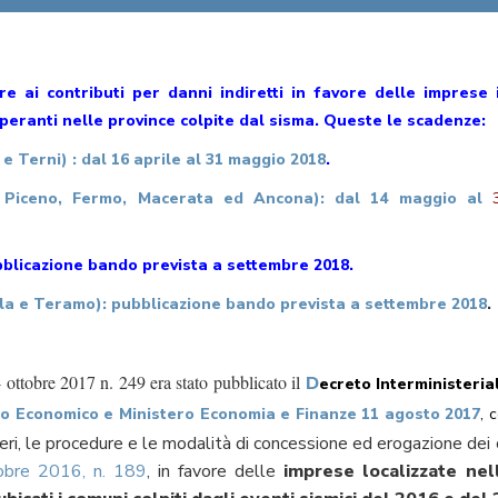
e ai contributi per danni indiretti in favore delle imprese 
operanti nelle province colpite dal sisma. Queste le scadenze:
Terni) : dal 16 aprile al 31 maggio 2018
.
Piceno, Fermo, Macerata ed Ancona): dal 14 maggio al
3
blicazione bando prevista a settembre 2018.
 e Teramo): pubblicazione bando prevista a settembre 2018
.
 ottobre 2017 n. 249 era stato pubblicato il
D
ecreto Interministeria
po Economico e Ministero Economia e Finanze 11 agosto 2017
,
c
riteri, le procedure e le modalità di concessione ed erogazione dei co
obre 2016, n. 189
, in favore delle
imprese localizzate nel