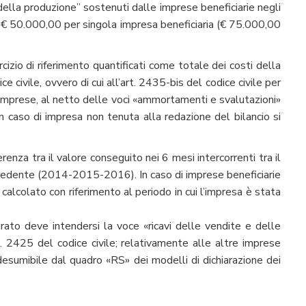
 della produzione” sostenuti dalle imprese beneficiarie negli
 € 50.000,00 per singola impresa beneficiaria (€ 75.000,00
rcizio di riferimento quantificati come totale dei costi della
e civile, ovvero di cui all’art. 2435-bis del codice civile per
icro imprese, al netto delle voci «ammortamenti e svalutazioni»
 caso di impresa non tenuta alla redazione del bilancio si
enza tra il valore conseguito nei 6 mesi intercorrenti tra il
ecedente (2014-2015-2016). In caso di imprese beneficiarie
 calcolato con riferimento al periodo in cui l’impresa è stata
urato deve intendersi la voce «ricavi delle vendite e delle
t. 2425 del codice civile; relativamente alle altre imprese
 desumibile dal quadro «RS» dei modelli di dichiarazione dei
: