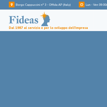
Borgo Cappuccini n° 3 - Offida AP (Italy)
Lun - Ven 09.00
Dal 1987 al servizio e per lo sviluppo dell'impresa