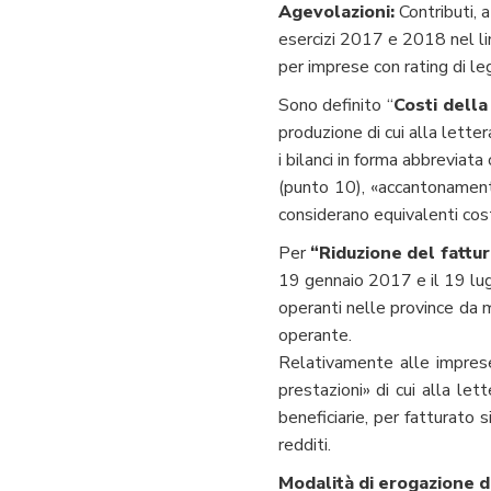
Agevolazioni:
Contributi, 
esercizi 2017 e 2018 nel l
per imprese con rating di leg
Sono definito “
Costi dell
produzione di cui alla letter
i bilanci in forma abbreviata
(punto 10), «accantonamento
considerano equivalenti costi
Per
“Riduzione del fattu
19 gennaio 2017 e il 19 lug
operanti nelle province da m
operante.
Relativamente alle imprese 
prestazioni» di cui alla le
beneficiarie, per fatturato 
redditi.
Modalità di erogazione d