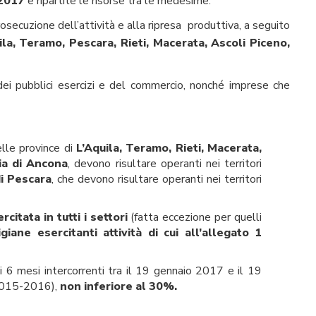
l 2017
e ripartite le risorse tra le medesime.
osecuzione dell’attività e alla ripresa produttiva, a seguito
ila, Teramo, Pescara, Rieti, Macerata, Ascoli Piceno,
 dei pubblici esercizi e del commercio, nonché imprese che
lle province di
L’Aquila, Teramo, Rieti, Macerata,
ia di Ancona
, devono risultare operanti nei territori
di Pescara
, che devono risultare operanti nei territori
citata in tutti i settori
(fatta eccezione per quelli
iane esercitanti attività di cui all’allegato 1
i 6 mesi intercorrenti tra il 19 gennaio 2017 e il 19
-2015-2016),
non inferiore al 30%.