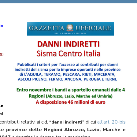
in
0
le
ol
ntributi relativi ai c.d.
di cui
all’art. 20-bis
“danni indiretti”
le province delle Regioni Abruzzo, Lazio, Marche e