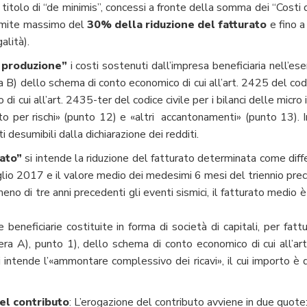
a titolo di “de minimis”, concessi a fronte della somma dei “Costi
imite massimo del
30% della riduzione del fatturato
e fino a
alità).
a produzione”
i costi sostenuti dall’impresa beneficiaria nell’ese
a B) dello schema di conto economico di cui all’art. 2425 del codic
 o di cui all’art. 2435-ter del codice civile per i bilanci delle m
 per rischi» (punto 12) e «altri accantonamenti» (punto 13). In
 desumibili dalla dichiarazione dei redditi.
rato”
si intende la riduzione del fatturato determinata come differ
lio 2017 e il valore medio dei medesimi 6 mesi del triennio pr
eno di tre anni precedenti gli eventi sismici, il fatturato medio è
beneficiarie costituite in forma di società di capitali, per fatt
ttera A), punto 1), dello schema di conto economico di cui all’ar
si intende l’«ammontare complessivo dei ricavi», il cui importo è
el contributo
: L’erogazione del contributo avviene in due quote