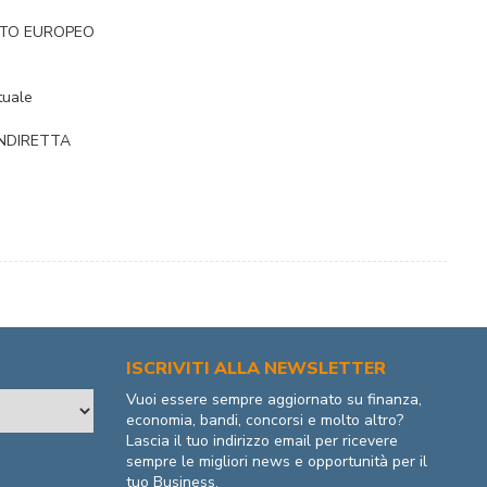
TTO EUROPEO
tuale
INDIRETTA
ISCRIVITI ALLA NEWSLETTER
Vuoi essere sempre aggiornato su finanza,
economia, bandi, concorsi e molto altro?
Lascia il tuo indirizzo email per ricevere
sempre le migliori news e opportunità per il
tuo Business.