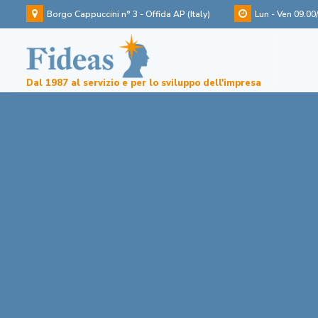
Borgo Cappuccini n° 3 - Offida AP (Italy)
Lun - Ven 09.00
Dal 1987 al servizio e per lo sviluppo dell'impresa