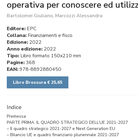
operativa per conoscere ed utili
Bartolomei Giuliano, Marcozzi Alessandra
Editore:
EPC
Collana:
Finanziamenti e fisco
Edizione:
2022
Anno edizione:
2022
Tipo:
Libro formato 150x210 mm
Pagine:
368
EAN:
978-8892880450
Libro Brossura € 25,65
Indice
Premessa
PARTE PRIMA: IL QUADRO STRATEGICO DELL’UE 2021-2027
– Il quadro strategico 2021-2027 e Next Generation EU
– Bilancio UE e quadro finanziario pluriennale 2021-2027